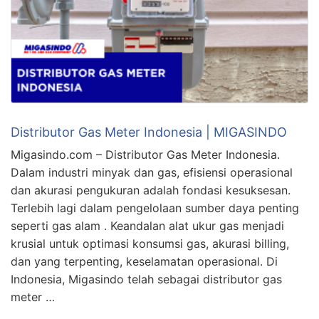
Distributor Gas Meter Indonesia | MIGASINDO
Migasindo.com – Distributor Gas Meter Indonesia.
Dalam industri minyak dan gas, efisiensi operasional
dan akurasi pengukuran adalah fondasi kesuksesan.
Terlebih lagi dalam pengelolaan sumber daya penting
seperti gas alam . Keandalan alat ukur gas menjadi
krusial untuk optimasi konsumsi gas, akurasi billing,
dan yang terpenting, keselamatan operasional. Di
Indonesia, Migasindo telah sebagai distributor gas
meter …