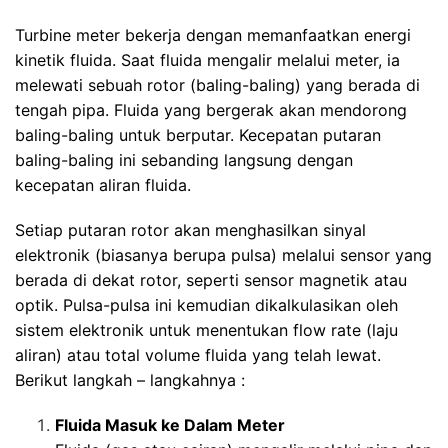
Turbine meter bekerja dengan memanfaatkan energi
kinetik fluida. Saat fluida mengalir melalui meter, ia
melewati sebuah rotor (baling-baling) yang berada di
tengah pipa. Fluida yang bergerak akan mendorong
baling-baling untuk berputar. Kecepatan putaran
baling-baling ini sebanding langsung dengan
kecepatan aliran fluida.
Setiap putaran rotor akan menghasilkan sinyal
elektronik (biasanya berupa pulsa) melalui sensor yang
berada di dekat rotor, seperti sensor magnetik atau
optik. Pulsa-pulsa ini kemudian dikalkulasikan oleh
sistem elektronik untuk menentukan flow rate (laju
aliran) atau total volume fluida yang telah lewat.
Berikut langkah – langkahnya :
Fluida Masuk ke Dalam Meter