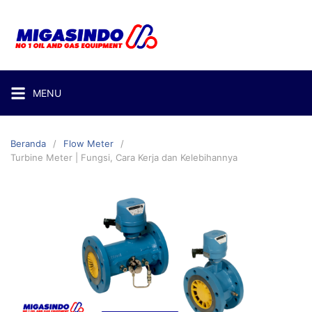
Langsung
ke
konten
MENU
Beranda
Flow Meter
Turbine Meter | Fungsi, Cara Kerja dan Kelebihannya