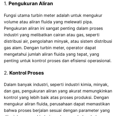
1.
Pengukuran Aliran
Fungsi utama turbin meter adalah untuk mengukur
volume atau aliran fluida yang melewati pipa.
Pengukuran aliran ini sangat penting dalam proses
industri yang melibatkan cairan atau gas, seperti
distribusi air, pengolahan minyak, atau sistem distribusi
gas alam. Dengan turbin meter, operator dapat
mengetahui jumlah aliran fluida yang tepat, yang
penting untuk kontrol proses dan efisiensi operasional.
2.
Kontrol Proses
Dalam banyak industri, seperti industri kimia, minyak,
dan gas, pengukuran aliran yang akurat memungkinkan
kontrol yang lebih baik atas proses produksi. Dengan
mengukur aliran fluida, perusahaan dapat memastikan
bahwa proses berjalan sesuai dengan parameter yang