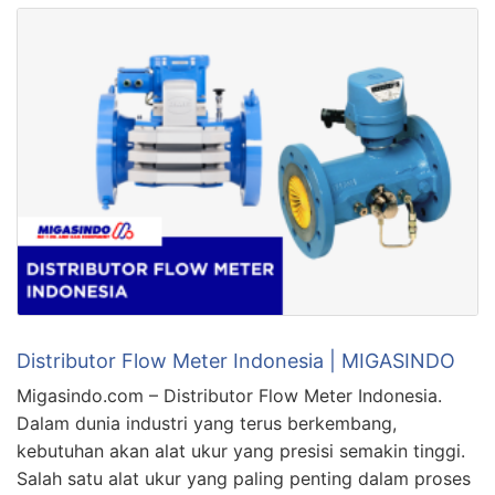
Distributor Flow Meter Indonesia | MIGASINDO
Migasindo.com – Distributor Flow Meter Indonesia.
Dalam dunia industri yang terus berkembang,
kebutuhan akan alat ukur yang presisi semakin tinggi.
Salah satu alat ukur yang paling penting dalam proses