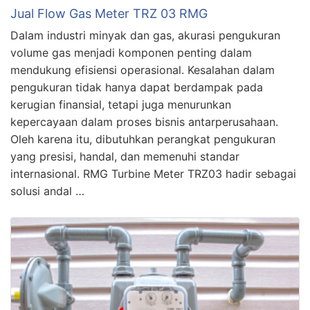
Jual Flow Gas Meter TRZ 03 RMG
Dalam industri minyak dan gas, akurasi pengukuran
volume gas menjadi komponen penting dalam
mendukung efisiensi operasional. Kesalahan dalam
pengukuran tidak hanya dapat berdampak pada
kerugian finansial, tetapi juga menurunkan
kepercayaan dalam proses bisnis antarperusahaan.
Oleh karena itu, dibutuhkan perangkat pengukuran
yang presisi, handal, dan memenuhi standar
internasional. RMG Turbine Meter TRZ03 hadir sebagai
solusi andal …