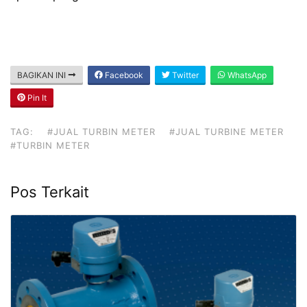
BAGIKAN INI
Facebook
Twitter
WhatsApp
Pin It
TAG:
#JUAL TURBIN METER
#JUAL TURBINE METER
#TURBIN METER
Pos Terkait