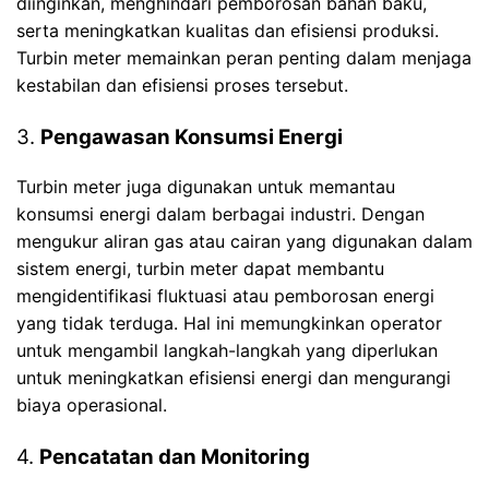
diinginkan, menghindari pemborosan bahan baku,
serta meningkatkan kualitas dan efisiensi produksi.
Turbin meter memainkan peran penting dalam menjaga
kestabilan dan efisiensi proses tersebut.
3.
Pengawasan Konsumsi Energi
Turbin meter juga digunakan untuk memantau
konsumsi energi dalam berbagai industri. Dengan
mengukur aliran gas atau cairan yang digunakan dalam
sistem energi, turbin meter dapat membantu
mengidentifikasi fluktuasi atau pemborosan energi
yang tidak terduga. Hal ini memungkinkan operator
untuk mengambil langkah-langkah yang diperlukan
untuk meningkatkan efisiensi energi dan mengurangi
biaya operasional.
4.
Pencatatan dan Monitoring