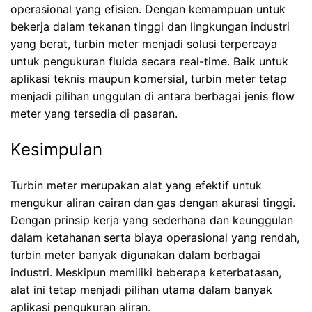
operasional yang efisien. Dengan kemampuan untuk
bekerja dalam tekanan tinggi dan lingkungan industri
yang berat, turbin meter menjadi solusi terpercaya
untuk pengukuran fluida secara real-time. Baik untuk
aplikasi teknis maupun komersial, turbin meter tetap
menjadi pilihan unggulan di antara berbagai jenis flow
meter yang tersedia di pasaran.
Kesimpulan
Turbin meter merupakan alat yang efektif untuk
mengukur aliran cairan dan gas dengan akurasi tinggi.
Dengan prinsip kerja yang sederhana dan keunggulan
dalam ketahanan serta biaya operasional yang rendah,
turbin meter banyak digunakan dalam berbagai
industri. Meskipun memiliki beberapa keterbatasan,
alat ini tetap menjadi pilihan utama dalam banyak
aplikasi pengukuran aliran.