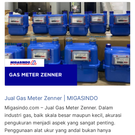
Jual Gas Meter Zenner | MIGASINDO
Migasindo.com – Jual Gas Meter Zenner. Dalam
industri gas, baik skala besar maupun kecil, akurasi
pengukuran menjadi aspek yang sangat penting.
Penggunaan alat ukur yang andal bukan hanya