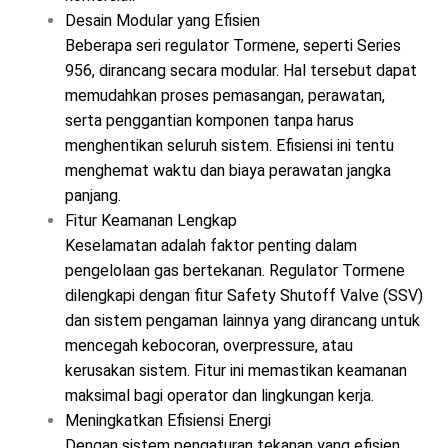
Desain Modular yang Efisien
Beberapa seri regulator Tormene, seperti Series
956, dirancang secara modular. Hal tersebut dapat
memudahkan proses pemasangan, perawatan,
serta penggantian komponen tanpa harus
menghentikan seluruh sistem. Efisiensi ini tentu
menghemat waktu dan biaya perawatan jangka
panjang.
Fitur Keamanan Lengkap
Keselamatan adalah faktor penting dalam
pengelolaan gas bertekanan. Regulator Tormene
dilengkapi dengan fitur Safety Shutoff Valve (SSV)
dan sistem pengaman lainnya yang dirancang untuk
mencegah kebocoran, overpressure, atau
kerusakan sistem. Fitur ini memastikan keamanan
maksimal bagi operator dan lingkungan kerja.
Meningkatkan Efisiensi Energi
Dengan sistem pengaturan tekanan yang efisien,