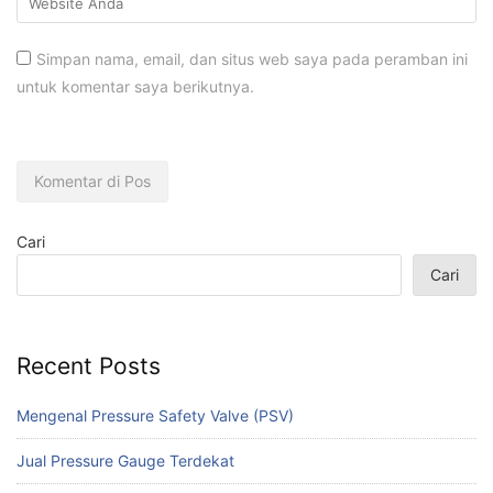
Simpan nama, email, dan situs web saya pada peramban ini
untuk komentar saya berikutnya.
Cari
Cari
Recent Posts
Mengenal Pressure Safety Valve (PSV)
Jual Pressure Gauge Terdekat