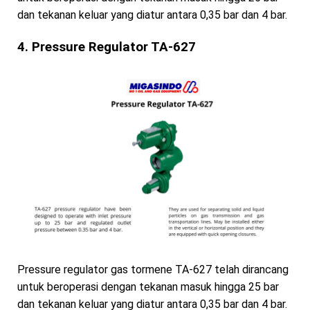
dan tekanan keluar yang diatur antara 0,35 bar dan 4 bar.
4.
Pressure Regulator TA-627
Pressure regulator gas tormene TA-627 telah dirancang
untuk beroperasi dengan tekanan masuk hingga 25 bar
dan tekanan keluar yang diatur antara 0,35 bar dan 4 bar.