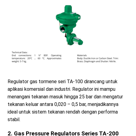
Regulator gas tormene seri TA-100 dirancang untuk
aplikasi komersial dan industri. Regulator ini mampu
menangani tekanan masuk hingga 25 bar dan mengatur
tekanan keluar antara 0,020 – 0,5 bar, menjadikannya
ideal untuk sistem tekanan rendah dengan performa
stabil.
2.
Gas Pressure Regulators Series TA-200