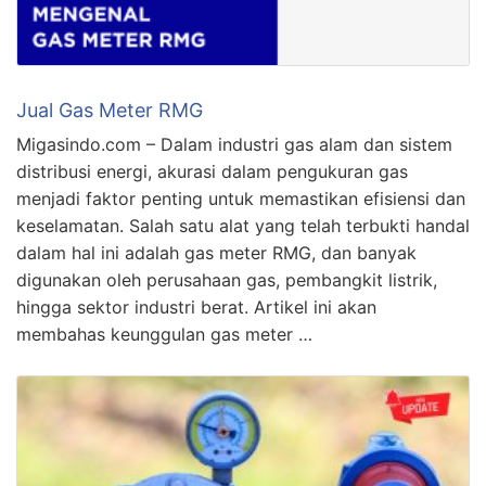
Jual Gas Meter RMG
Migasindo.com – Dalam industri gas alam dan sistem
distribusi energi, akurasi dalam pengukuran gas
menjadi faktor penting untuk memastikan efisiensi dan
keselamatan. Salah satu alat yang telah terbukti handal
dalam hal ini adalah gas meter RMG, dan banyak
digunakan oleh perusahaan gas, pembangkit listrik,
hingga sektor industri berat. Artikel ini akan
membahas keunggulan gas meter …