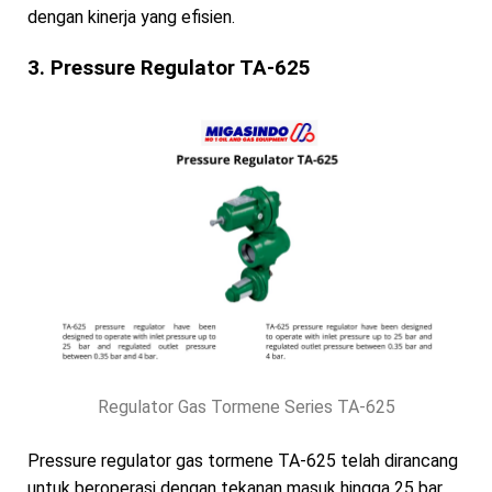
dengan kinerja yang efisien.
3.
Pressure Regulator TA-625
Regulator Gas Tormene Series TA-625
Pressure regulator gas tormene TA-625 telah dirancang
untuk beroperasi dengan tekanan masuk hingga 25 bar