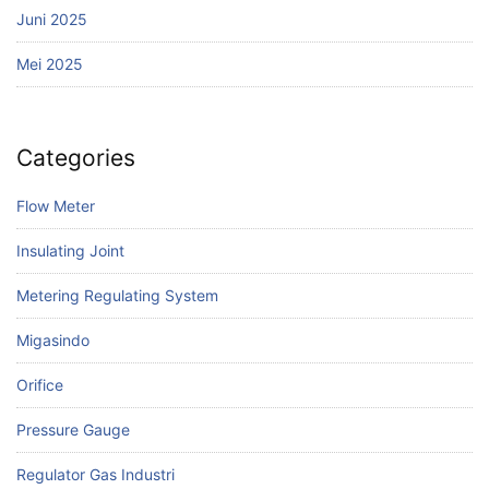
Juni 2025
Mei 2025
Categories
Flow Meter
Insulating Joint
Metering Regulating System
Migasindo
Orifice
Pressure Gauge
Regulator Gas Industri