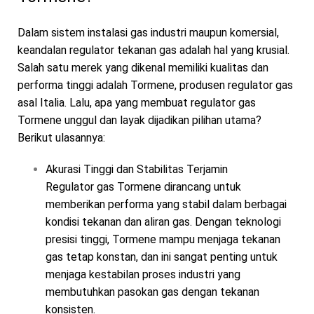
Dalam sistem instalasi gas industri maupun komersial,
keandalan regulator tekanan gas adalah hal yang krusial.
Salah satu merek yang dikenal memiliki kualitas dan
performa tinggi adalah Tormene, produsen regulator gas
asal Italia. Lalu, apa yang membuat regulator gas
Tormene unggul dan layak dijadikan pilihan utama?
Berikut ulasannya:
Akurasi Tinggi dan Stabilitas Terjamin
Regulator gas Tormene dirancang untuk
memberikan performa yang stabil dalam berbagai
kondisi tekanan dan aliran gas. Dengan teknologi
presisi tinggi, Tormene mampu menjaga tekanan
gas tetap konstan, dan ini sangat penting untuk
menjaga kestabilan proses industri yang
membutuhkan pasokan gas dengan tekanan
konsisten.