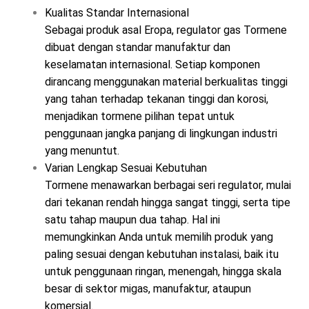
Kualitas Standar Internasional
Sebagai produk asal Eropa, regulator gas Tormene
dibuat dengan standar manufaktur dan
keselamatan internasional. Setiap komponen
dirancang menggunakan material berkualitas tinggi
yang tahan terhadap tekanan tinggi dan korosi,
menjadikan tormene pilihan tepat untuk
penggunaan jangka panjang di lingkungan industri
yang menuntut.
Varian Lengkap Sesuai Kebutuhan
Tormene menawarkan berbagai seri regulator, mulai
dari tekanan rendah hingga sangat tinggi, serta tipe
satu tahap maupun dua tahap. Hal ini
memungkinkan Anda untuk memilih produk yang
paling sesuai dengan kebutuhan instalasi, baik itu
untuk penggunaan ringan, menengah, hingga skala
besar di sektor migas, manufaktur, ataupun
komersial.