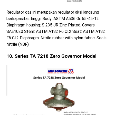
Regulator gas ini merupakan regulator aksi langsung
berkapasitas tinggi. Body: ASTM A536 Gr. 65-45-12
Diaphragm housing: S 235 JR Zinc Plated. Covers:
SAE1020 Stem: ASTM A182 F6 Cl.2 Seat: ASTM A182
F6 Cl.2 Diaphragm: Nitrile rubber with nylon fabric. Seals:
Nitrile (NBR)
10. Series TA 7218 Zero Governor Model