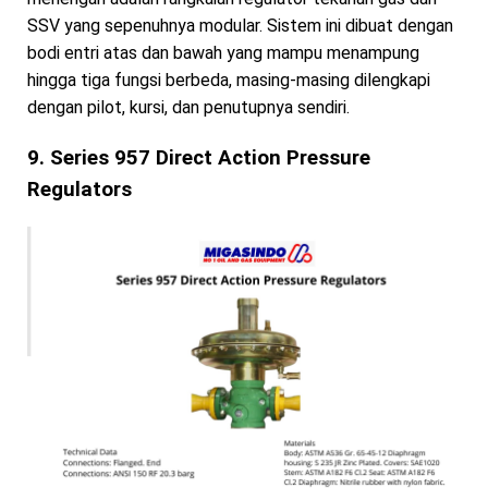
SSV yang sepenuhnya modular. Sistem ini dibuat dengan
bodi entri atas dan bawah yang mampu menampung
hingga tiga fungsi berbeda, masing-masing dilengkapi
dengan pilot, kursi, dan penutupnya sendiri.
9. Series 957 Direct Action Pressure
Regulators