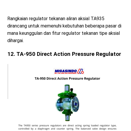
Rangkaian regulator tekanan aliran aksial TA935
dirancang untuk memenuhi kebutuhan beberapa pasar di
mana keunggulan dan fitur regulator tekanan tipe aksial
dihargai.
12. TA-950 Direct Action Pressure Regulator