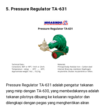
5.
Pressure Regulator TA-631
Pressure Regulator TA-631 adalah pengatur tekanan
yang mirip dengan TA-630, yang membedakannya adalah
tekanan pilotnya dibuang ke keluaran regulator dan
dilengkapi dengan pegas yang menghentikan aliran