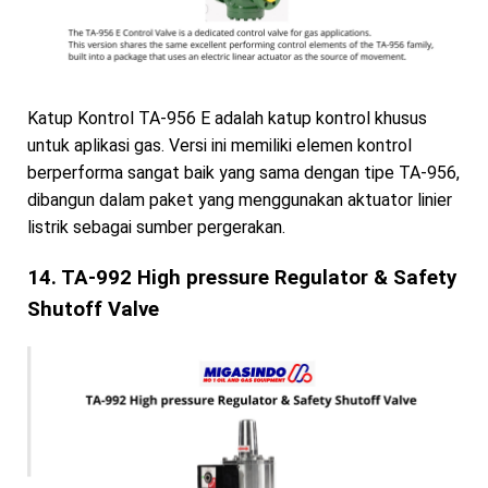
Katup Kontrol TA-956 E adalah katup kontrol khusus
untuk aplikasi gas. Versi ini memiliki elemen kontrol
berperforma sangat baik yang sama dengan tipe TA-956,
dibangun dalam paket yang menggunakan aktuator linier
listrik sebagai sumber pergerakan.
14. TA-992 High pressure Regulator & Safety
Shutoff Valve