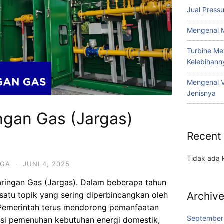
Jual Press
Mengenal M
Turbine Met
Kelebihann
Mengenal V
Jenisnya
ngan Gas (Jargas)
a
Recent
Tidak ada 
GGA
·
JUNI 4, 2025
ringan Gas (Jargas). Dalam beberapa tahun
h satu topik yang sering diperbincangkan oleh
Archiv
Pemerintah terus mendorong pemanfaatan
September
lusi pemenuhan kebutuhan energi domestik,