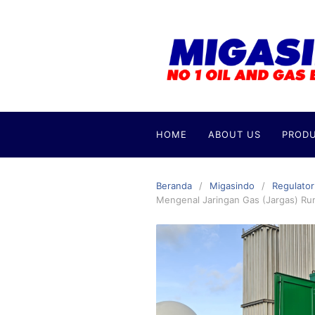
Langsung
ke
konten
HOME
ABOUT US
PROD
Beranda
Migasindo
Regulato
Mengenal Jaringan Gas (Jargas) R