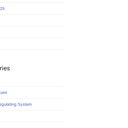
025
ries
Joint
egulating System