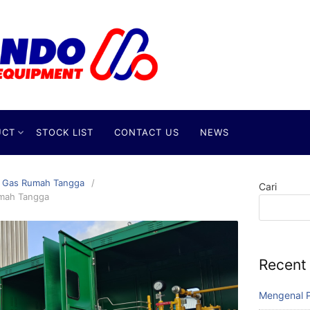
UCT
STOCK LIST
CONTACT US
NEWS
r Gas Rumah Tangga
Cari
umah Tangga
Recent
Mengenal P